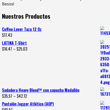
Besos!
Nuestros Productos
Coffee Lover Taza 12 Oz
$
17.43
LATINA T-Shirt
$
16.47
–
$
25.03
Sudadera Heavy Blend™ con capucha Medallón
$
35.57
–
$
42.12
Pantalón Jogger Atlético (AOP)
$
45.57