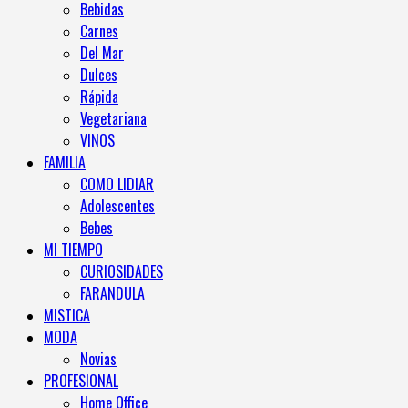
Bebidas
Carnes
Del Mar
Dulces
Rápida
Vegetariana
VINOS
FAMILIA
COMO LIDIAR
Adolescentes
Bebes
MI TIEMPO
CURIOSIDADES
FARANDULA
MISTICA
MODA
Novias
PROFESIONAL
Home Office