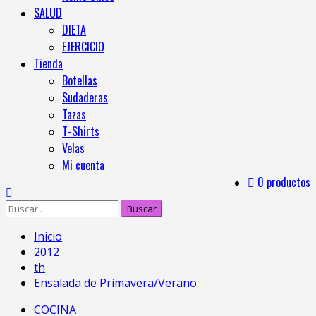
SALUD
DIETA
EJERCICIO
Tienda
Botellas
Sudaderas
Tazas
T-Shirts
Velas
Mi cuenta
0 productos
Inicio
2012
th
Ensalada de Primavera/Verano
COCINA