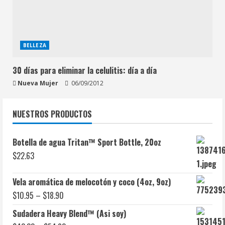
BELLEZA
30 días para eliminar la celulitis: día a día
Nueva Mujer
06/09/2012
NUESTROS PRODUCTOS
Botella de agua Tritan™ Sport Bottle, 20oz
$
22.63
Vela aromática de melocotón y coco (4oz, 9oz)
$
10.95
–
$
18.90
Sudadera Heavy Blend™ (Asi soy)