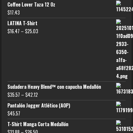
Coffee Lover Taza 12 Oz
$
17.43
LATINA T-Shirt
$
16.47
–
$
25.03
Sudadera Heavy Blend™ con capucha Medallón
$
35.57
–
$
42.12
Pantalón Jogger Atlético (AOP)
$
45.57
T-Shirt Manga Corta Medallón
$
21.88
–
$
26.50