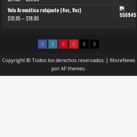
Vela Aromática relajante (4oz, 9oz)
$
10.95
–
$
18.90
Copyright © Todos los derechos reservados.
|
MoreNews
por AF themes.