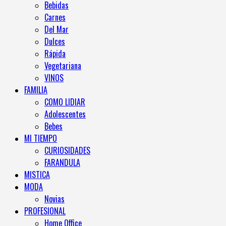
Bebidas
Carnes
Del Mar
Dulces
Rápida
Vegetariana
VINOS
FAMILIA
COMO LIDIAR
Adolescentes
Bebes
MI TIEMPO
CURIOSIDADES
FARANDULA
MISTICA
MODA
Novias
PROFESIONAL
Home Office