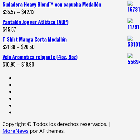
Sudadera Heavy Blend™ con capucha Medallón
$
35.57
–
$
42.12
Pantalón Jogger Atlético (AOP)
$
45.57
T-Shirt Manga Corta Medallón
$
21.88
–
$
26.50
Vela Aromática relajante (4oz, 9oz)
$
10.95
–
$
18.90
Copyright © Todos los derechos reservados.
|
MoreNews
por AF themes.