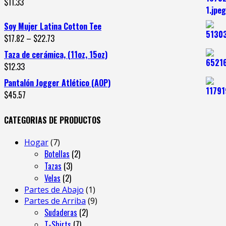
$
11.33
Soy Mujer Latina Cotton Tee
$
17.82
–
$
22.73
Taza de cerámica, (11oz, 15oz)
$
12.33
Pantalón Jogger Atlético (AOP)
$
45.57
CATEGORIAS DE PRODUCTOS
Hogar
7
Botellas
2
Tazas
3
Velas
2
Partes de Abajo
1
Partes de Arriba
9
Sudaderas
2
T-Shirts
7