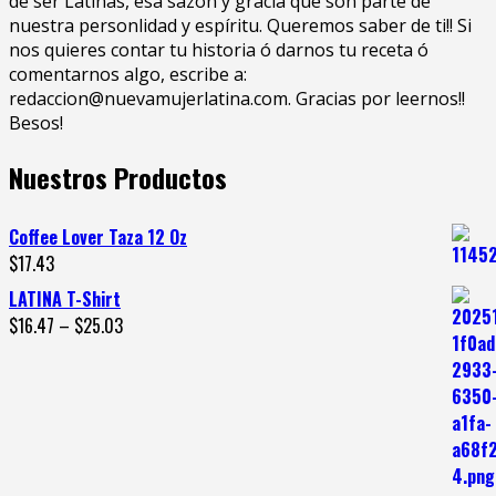
de ser Latinas, esa sazón y gracia que son parte de
nuestra personlidad y espíritu. Queremos saber de ti!! Si
nos quieres contar tu historia ó darnos tu receta ó
comentarnos algo, escribe a:
redaccion@nuevamujerlatina.com. Gracias por leernos!!
Besos!
Nuestros Productos
Coffee Lover Taza 12 Oz
$
17.43
LATINA T-Shirt
$
16.47
–
$
25.03