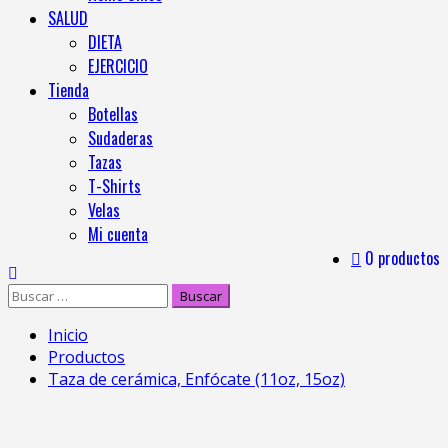
SALUD
DIETA
EJERCICIO
Tienda
Botellas
Sudaderas
Tazas
T-Shirts
Velas
Mi cuenta
0 productos
Inicio
Productos
Taza de cerámica, Enfócate (11oz, 15oz)