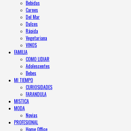
Bebidas
Carnes
Del Mar
Dulces
Rápida
Vegetariana
VINOS
FAMILIA
COMO LIDIAR
Adolescentes
Bebes
MI TIEMPO
CURIOSIDADES
FARANDULA
MISTICA
MODA
Novias
PROFESIONAL
Home Office