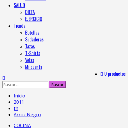
SALUD
DIETA
EJERCICIO
Tienda
Botellas
Sudaderas
Tazas
T-Shirts
Velas
Mi cuenta
0 productos
Inicio
2011
th
Arroz Negro
COCINA