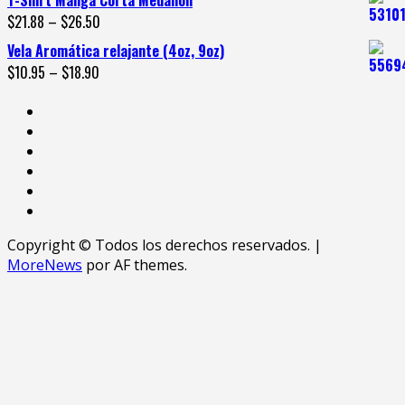
T-Shirt Manga Corta Medallón
$
21.88
–
$
26.50
Vela Aromática relajante (4oz, 9oz)
$
10.95
–
$
18.90
Copyright © Todos los derechos reservados.
|
MoreNews
por AF themes.