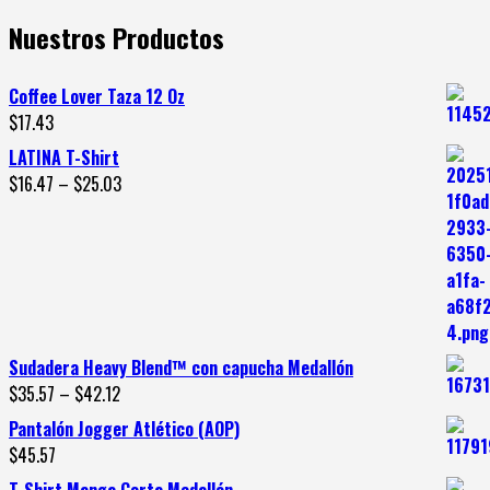
Nuestros Productos
Coffee Lover Taza 12 Oz
$
17.43
LATINA T-Shirt
$
16.47
–
$
25.03
Sudadera Heavy Blend™ con capucha Medallón
$
35.57
–
$
42.12
Pantalón Jogger Atlético (AOP)
$
45.57