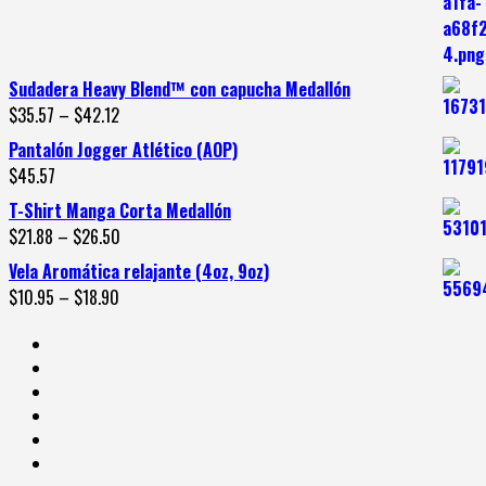
Sudadera Heavy Blend™ con capucha Medallón
$
35.57
–
$
42.12
Pantalón Jogger Atlético (AOP)
$
45.57
T-Shirt Manga Corta Medallón
$
21.88
–
$
26.50
Vela Aromática relajante (4oz, 9oz)
$
10.95
–
$
18.90