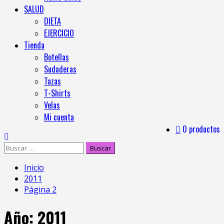
SALUD
DIETA
EJERCICIO
Tienda
Botellas
Sudaderas
Tazas
T-Shirts
Velas
Mi cuenta
0 productos
Inicio
2011
Página 2
Año:
2011