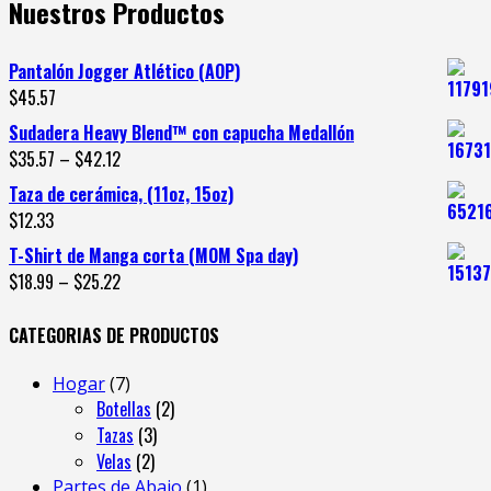
Nuestros Productos
Pantalón Jogger Atlético (AOP)
$
45.57
Sudadera Heavy Blend™ con capucha Medallón
$
35.57
–
$
42.12
Taza de cerámica, (11oz, 15oz)
$
12.33
T-Shirt de Manga corta (MOM Spa day)
$
18.99
–
$
25.22
CATEGORIAS DE PRODUCTOS
Hogar
7
Botellas
2
Tazas
3
Velas
2
Partes de Abajo
1