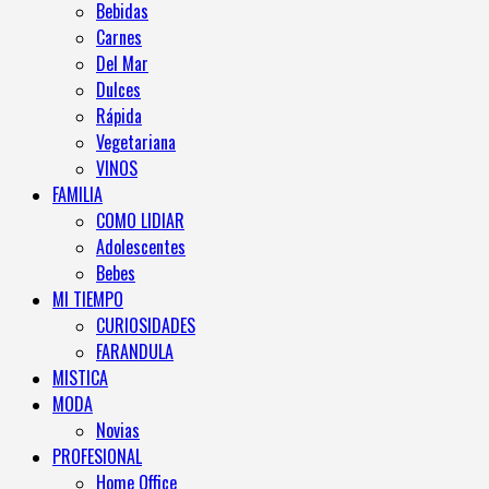
Bebidas
Carnes
Del Mar
Dulces
Rápida
Vegetariana
VINOS
FAMILIA
COMO LIDIAR
Adolescentes
Bebes
MI TIEMPO
CURIOSIDADES
FARANDULA
MISTICA
MODA
Novias
PROFESIONAL
Home Office