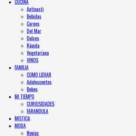
COCINA
Antipasti
Bebidas
Carnes
Del Mar
Dulces
Rápida
Vegetariana
VINOS
FAMILIA
COMO LIDIAR
Adolescentes
Bebes
MI TIEMPO
CURIOSIDADES
FARANDULA
MISTICA
MODA
Novias