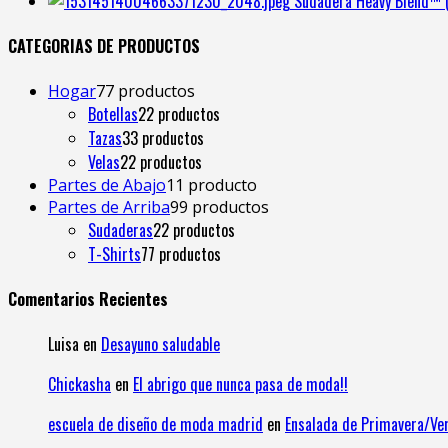
Sudadera Heavy Blend™ (
CATEGORIAS DE PRODUCTOS
Hogar
7
7 productos
Botellas
2
2 productos
Tazas
3
3 productos
Velas
2
2 productos
Partes de Abajo
1
1 producto
Partes de Arriba
9
9 productos
Sudaderas
2
2 productos
T-Shirts
7
7 productos
Comentarios Recientes
Luisa
en
Desayuno saludable
Chickasha
en
El abrigo que nunca pasa de moda!!
escuela de diseño de moda madrid
en
Ensalada de Primavera/Ve