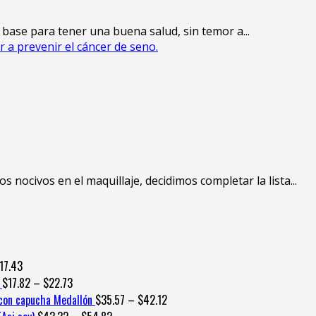
ase para tener una buena salud, sin temor a...
 a prevenir el cáncer de seno.
 nocivos en el maquillaje, decidimos completar la lista...
17.43
$
17.82
–
$
22.73
con capucha Medallón
$
35.57
–
$
42.12