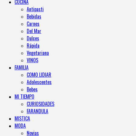
COCINA
Antipasti
Bebidas
Carnes
Del Mar
Dulces
Rápida
Vegetariana
VINOS
FAMILIA
COMO LIDIAR
Adolescentes
Bebes
MI TIEMPO
CURIOSIDADES
FARANDULA
MISTICA
MODA
Novias