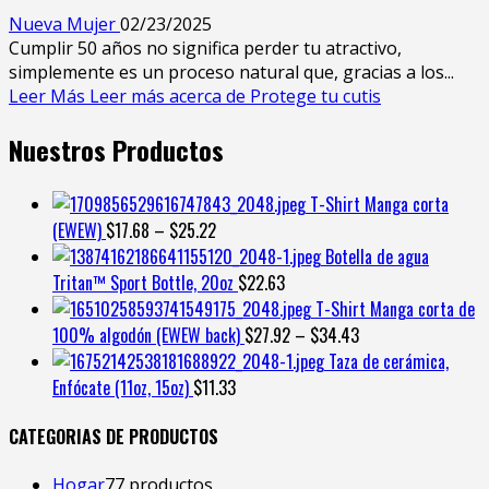
Nueva Mujer
02/23/2025
Cumplir 50 años no significa perder tu atractivo,
simplemente es un proceso natural que, gracias a los...
Leer Más
Leer más acerca de Protege tu cutis
Nuestros Productos
T-Shirt Manga corta
(EWEW)
$
17.68
–
$
25.22
Botella de agua
Tritan™ Sport Bottle, 20oz
$
22.63
T-Shirt Manga corta de
100% algodón (EWEW back)
$
27.92
–
$
34.43
Taza de cerámica,
Enfócate (11oz, 15oz)
$
11.33
CATEGORIAS DE PRODUCTOS
Hogar
7
7 productos