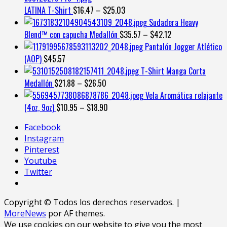
LATINA T-Shirt
$
16.47
–
$
25.03
Sudadera Heavy
Blend™ con capucha Medallón
$
35.57
–
$
42.12
Pantalón Jogger Atlético
(AOP)
$
45.57
T-Shirt Manga Corta
Medallón
$
21.88
–
$
26.50
Vela Aromática relajante
(4oz, 9oz)
$
10.95
–
$
18.90
Facebook
Instagram
Pinterest
Youtube
Twitter
Copyright © Todos los derechos reservados.
|
MoreNews
por AF themes.
We use cookies on our website to give you the most