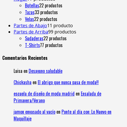
Botellas
2
2 productos
Tazas
3
3 productos
Velas
2
2 productos
Partes de Abajo
1
1 producto
Partes de Arriba
9
9 productos
Sudaderas
2
2 productos
T-Shirts
7
7 productos
Comentarios Recientes
Luisa
en
Desayuno saludable
Chickasha
en
El abrigo que nunca pasa de moda!!
escuela de diseño de moda madrid
en
Ensalada de
Primavera/Verano
jamon envasado al vacío
en
Ponte al día con: Lo Nuevo en
Maquillaje