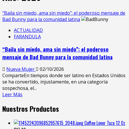
“Baila sin miedo, ama sin miedo”: el poderoso mensaje de
Bad Bunny para la comunidad latina
ACTUALIDAD
FARANDULA
“Baila sin miedo, ama sin miedo”: el poderoso
mensaje de Bad Bunny para la comunidad latina
Nueva Mujer
02/10/2026
ComparteEn tiempos donde ser latino en Estados Unidos
se ha convertido, injustamente, en una categoría
sospechosa, el...
Leer
Leer Más
más
Nuestros Productos
acerca
de
“Baila
Coffee Lover Taza 12 Oz
sin