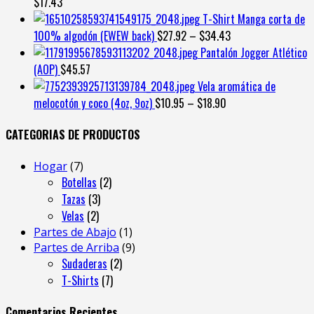
$
17.43
miedo,
T-Shirt Manga corta de
ama
100% algodón (EWEW back)
$
27.92
–
$
34.43
sin
Pantalón Jogger Atlético
miedo”:
(AOP)
$
45.57
el
poderoso
Vela aromática de
mensaje
melocotón y coco (4oz, 9oz)
$
10.95
–
$
18.90
de
Bad
CATEGORIAS DE PRODUCTOS
Bunny
para
7
Hogar
7
la
productos
2
Botellas
2
comunidad
3
productos
Tazas
3
latina
2
productos
Velas
2
productos
1
Partes de Abajo
1
producto
9
Partes de Arriba
9
2
productos
Sudaderas
2
7
productos
T-Shirts
7
productos
Comentarios Recientes