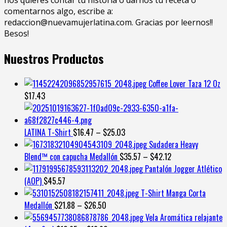
nos quieres contar tu historia ó darnos tu receta ó
comentarnos algo, escribe a:
redaccion@nuevamujerlatina.com. Gracias por leernos!!
Besos!
Nuestros Productos
Coffee Lover Taza 12 Oz
$
17.43
LATINA T-Shirt
$
16.47
–
$
25.03
Sudadera Heavy
Blend™ con capucha Medallón
$
35.57
–
$
42.12
Pantalón Jogger Atlético
(AOP)
$
45.57
T-Shirt Manga Corta
Medallón
$
21.88
–
$
26.50
Vela Aromática relajante