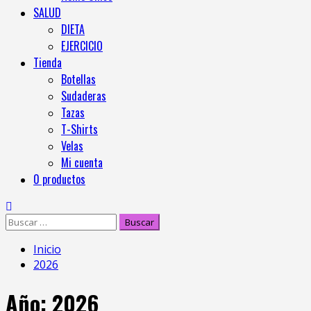
SALUD
DIETA
EJERCICIO
Tienda
Botellas
Sudaderas
Tazas
T-Shirts
Velas
Mi cuenta
0 productos
Buscar:
Inicio
2026
Año:
2026