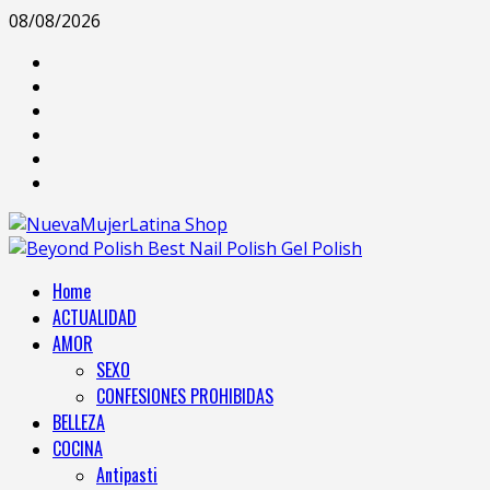
Saltar
08/08/2026
al
Facebook
contenido
Instagram
Pinterest
Youtube
Twitter
Menú
Home
principal
ACTUALIDAD
AMOR
SEXO
CONFESIONES PROHIBIDAS
BELLEZA
COCINA
Antipasti