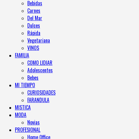
Bebidas
Carnes
Del Mar
Dulces
Rápida
Vegetariana
VINOS
FAMILIA
COMO LIDIAR
Adolescentes
Bebes
MI TIEMPO
CURIOSIDADES
FARANDULA
MISTICA
MODA
Novias
PROFESIONAL
Home Office