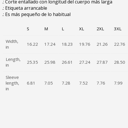
.: Corte entallado con longitud del cuerpo más larga
.: Etiqueta arrancable
.: Es más pequeño de lo habitual
S
M
L
XL
2XL
3XL
Width,
16.22
17.24
18.23
19.76
21.26
22.76
in
Length,
25.35
25.98
26.61
27.24
27.87
28.50
in
Sleeve
length,
6.81
7.05
7.28
7.52
7.76
7.99
in