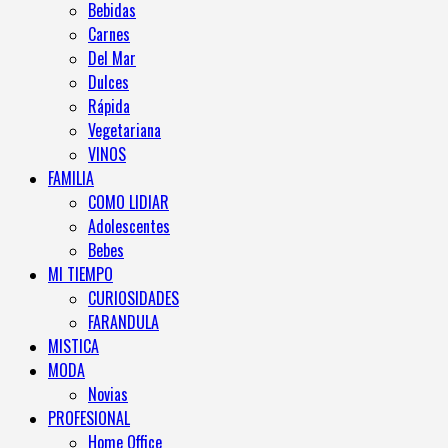
Bebidas
Carnes
Del Mar
Dulces
Rápida
Vegetariana
VINOS
FAMILIA
COMO LIDIAR
Adolescentes
Bebes
MI TIEMPO
CURIOSIDADES
FARANDULA
MISTICA
MODA
Novias
PROFESIONAL
Home Office