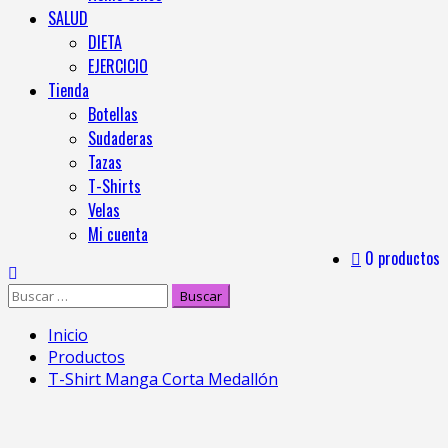
SALUD
DIETA
EJERCICIO
Tienda
Botellas
Sudaderas
Tazas
T-Shirts
Velas
Mi cuenta
0 productos
Inicio
Productos
T-Shirt Manga Corta Medallón