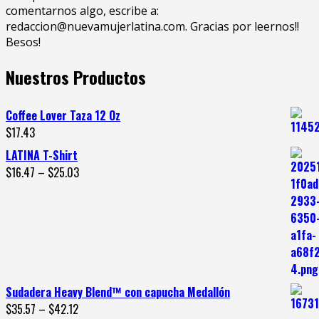
comentarnos algo, escribe a:
redaccion@nuevamujerlatina.com. Gracias por leernos!!
Besos!
Nuestros Productos
Coffee Lover Taza 12 Oz
$
17.43
LATINA T-Shirt
$
16.47
–
$
25.03
Sudadera Heavy Blend™ con capucha Medallón
$
35.57
–
$
42.12