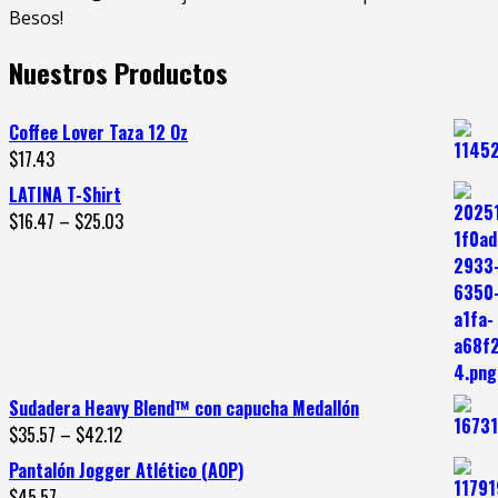
Besos!
Nuestros Productos
Coffee Lover Taza 12 Oz
$
17.43
LATINA T-Shirt
$
16.47
–
$
25.03
Sudadera Heavy Blend™ con capucha Medallón
$
35.57
–
$
42.12
Pantalón Jogger Atlético (AOP)
$
45.57