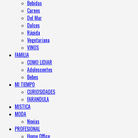
Bebidas
Carnes
Del Mar
Dulces
Rápida
Vegetariana
VINOS
FAMILIA
COMO LIDIAR
Adolescentes
Bebes
MI TIEMPO
CURIOSIDADES
FARANDULA
MISTICA
MODA
Novias
PROFESIONAL
Home Office