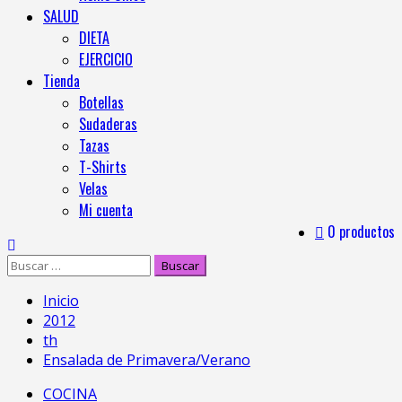
SALUD
DIETA
EJERCICIO
Tienda
Botellas
Sudaderas
Tazas
T-Shirts
Velas
Mi cuenta
0 productos
Inicio
2012
th
Ensalada de Primavera/Verano
COCINA