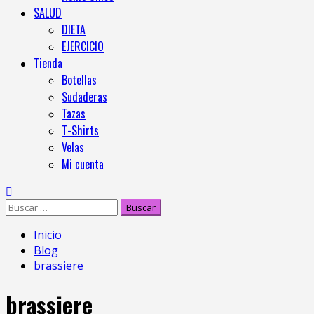
SALUD
DIETA
EJERCICIO
Tienda
Botellas
Sudaderas
Tazas
T-Shirts
Velas
Mi cuenta
Inicio
Blog
brassiere
brassiere