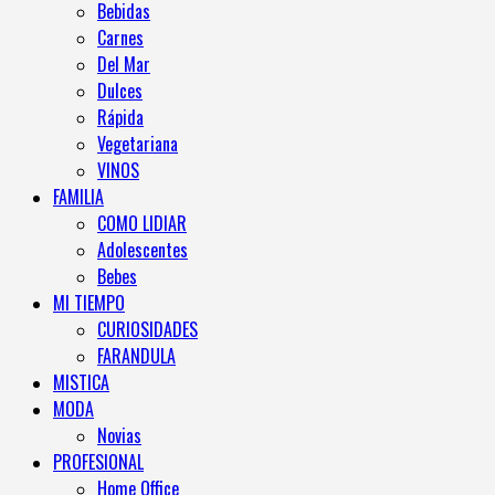
Bebidas
Carnes
Del Mar
Dulces
Rápida
Vegetariana
VINOS
FAMILIA
COMO LIDIAR
Adolescentes
Bebes
MI TIEMPO
CURIOSIDADES
FARANDULA
MISTICA
MODA
Novias
PROFESIONAL
Home Office