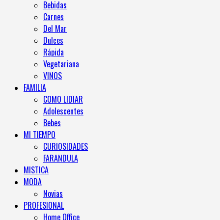
Bebidas
Carnes
Del Mar
Dulces
Rápida
Vegetariana
VINOS
FAMILIA
COMO LIDIAR
Adolescentes
Bebes
MI TIEMPO
CURIOSIDADES
FARANDULA
MISTICA
MODA
Novias
PROFESIONAL
Home Office