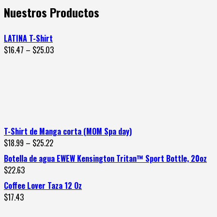
Nuestros Productos
LATINA T-Shirt
$
16.47
–
$
25.03
T-Shirt de Manga corta (MOM Spa day)
$
18.99
–
$
25.22
Botella de agua EWEW Kensington Tritan™ Sport Bottle, 20oz
$
22.63
Coffee Lover Taza 12 Oz
$
17.43