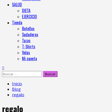
SALUD
DIETA
EJERCICIO
Tienda
Botellas
Sudaderas
Tazas
T-Shirts
Velas
Mi cuenta
Inicio
Blog
regalo
regalo